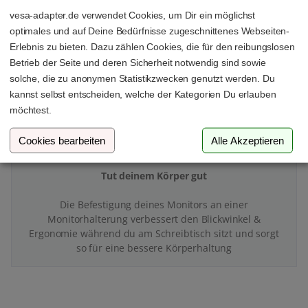
vesa-adapter.de verwendet Cookies, um Dir ein möglichst
Mit deinem VESA-Adapter & deiner Monitorhalterung
optimales und auf Deine Bedürfnisse zugeschnittenes Webseiten-
schaffst du endlich Platz und Ordnung auf deinem
Erlebnis zu bieten. Dazu zählen Cookies, die für den reibungslosen
Schreibtisch
Betrieb der Seite und deren Sicherheit notwendig sind sowie
solche, die zu anonymen Statistikzwecken genutzt werden. Du
kannst selbst entscheiden, welche der Kategorien Du erlauben
möchtest.
Cookies bearbeiten
Alle Akzeptieren
Tut deinem Körper gut
Die Befestigung deines Monitors an einer
Monitorhalterung verbessert den Blickwinkel &
Ergonomie während du am Schreibtisch sitzt und sorgt
so für eine bessere Körperhaltung