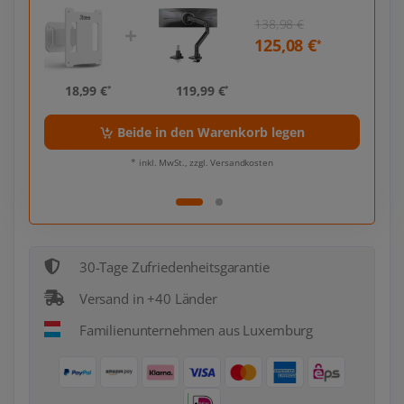
138,98 €
€
125,08 €
*
*
18,99 €
119,99 €
18,
*
*
Beide in den Warenkorb legen
* inkl. MwSt., zzgl. Versandkosten
30-Tage Zufriedenheitsgarantie
Versand in +40 Länder
Familienunternehmen aus Luxemburg