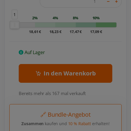
1
2%
4%
8%
10%
18,61 €
18,23 €
17,47 €
17,09 €
Auf Lager
In den Warenkorb
Bereits mehr als 167 mal verkauft
🔗 Bundle-Angebot
Zusammen
kaufen und
10 % Rabatt
erhalten!