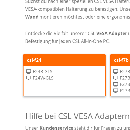
Suchst du nach einer speziellen CSL VESA Halter
VESA-kompatiblen Halterung zu befestigen. Unsere
Wand
montieren möchtest oder eine ergonomi
Entdecke die Vielfalt unserer CSL
VESA Adapter
u
Befestigung für jeden CSL All-in-One PC.
csl-f24
csl-f7b
F24B-GLS
F27B
F24W-GLS
F27B
F27B
F27B
Hilfe bei CSL VESA Adapter
Unser
Kundenservice
steht dir für Fragen zu u