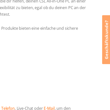
e dir helfen, deinen CSL All-in-One PC an einer
xibilität zu bieten, egal ob du deinen PC an der
htest.
Geschäftskunde?
 Produkte bieten eine einfache und sichere
r
Telefon
, Live-Chat oder
E-Mail
, um den