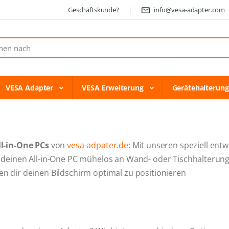
Geschäftskunde?
info@vesa-adapter.com
VESA Adapter
VESA Erweiterung
Gerätehalterun
ll-in-One PCs
von
vesa-adpater.de
: Mit unseren speziell ent
deinen All-in-One PC mühelos an Wand- oder Tischhalterung
hen dir deinen Bildschirm optimal zu positionieren