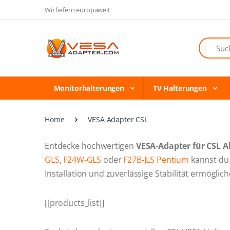
Wir liefern europaweit
Suchen
Monitorhalterungen
TV Halterungen
Home
VESA Adapter CSL
Entdecke hochwertigen
VESA-Adapter für CSL A
GLS
,
F24W-GLS
oder
F27B-JLS Pentium
kannst du 
Installation und zuverlässige Stabilität ermöglic
[[products_list]]