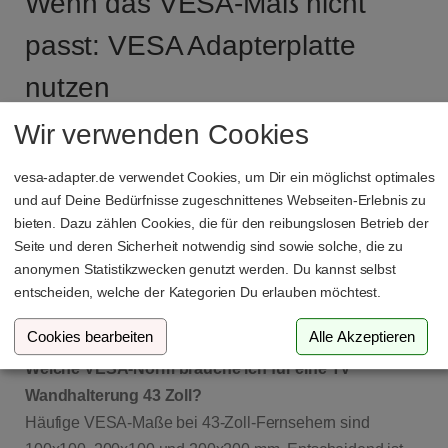
Wenn das VESA-Maß nicht
passt: VESA Adapterplatte
nutzen
Wir verwenden Cookies
Falls dein Fernseher ein anderes Lochbild hat als die
gewünschte Wandhalterung, kann eine passende
VESA
vesa-adapter.de verwendet Cookies, um Dir ein möglichst optimales
Adapterplatte
helfen. Damit lassen sich bestimmte
und auf Deine Bedürfnisse zugeschnittenes Webseiten-Erlebnis zu
VESA-Maße erweitern oder anpassen.
bieten. Dazu zählen Cookies, die für den reibungslosen Betrieb der
Seite und deren Sicherheit notwendig sind sowie solche, die zu
anonymen Statistikzwecken genutzt werden. Du kannst selbst
Häufige Fragen zur TV
entscheiden, welche der Kategorien Du erlauben möchtest.
Wandhalterung 43 Zoll
Cookies bearbeiten
Alle Akzeptieren
Welche VESA-Norm brauche ich für eine TV
Wandhalterung 43 Zoll?
Häufige VESA-Maße bei 43-Zoll-Fernsehern sind