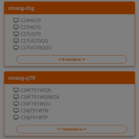
smsng-chg
C24HG70
C27HG70
C27UG70
C27UG70QQ
C27UG70QQU
6 weitere
smsng-cj79
C34F791WQN
C34F791WQNXZA
C34F791WQU
C34J791WTN
C34J791WTP
13 weitere