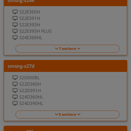
smsng-s24e
S22E360H
S22E391H
S22E393H
S22E395H PLUS
S24E360HL
7 weitere
smsng-s27d
S20300BL
S22D360H
S22D391H
S24D360HL
S24D390HL
5 weitere