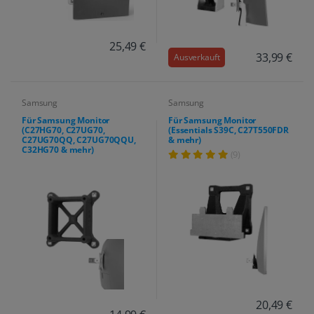
25,49 €
33,99 €
Ausverkauft
Samsung
Samsung
Für Samsung Monitor
Für Samsung Monitor
(C27HG70, C27UG70,
(Essentials S39C, C27T550FDR
C27UG70QQ, C27UG70QQU,
& mehr)
C32HG70 & mehr)
(9)
20,49 €