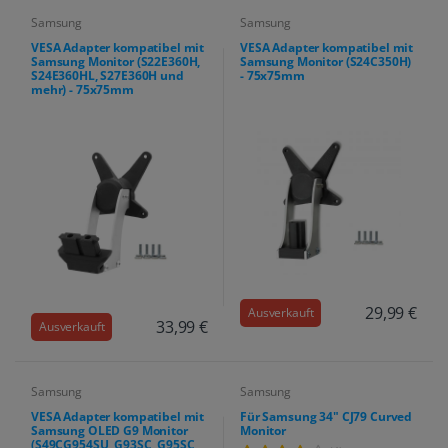
Samsung
Samsung
VESA Adapter kompatibel mit
VESA Adapter kompatibel mit
Samsung Monitor (S22E360H,
Samsung Monitor (S24C350H)
S24E360HL, S27E360H und
- 75x75mm
mehr) - 75x75mm
29,99 €
Ausverkauft
33,99 €
Ausverkauft
Samsung
Samsung
VESA Adapter kompatibel mit
Für Samsung 34" CJ79 Curved
Samsung OLED G9 Monitor
Monitor
(S49CG954SU, G93SC, G95SC,