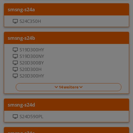
smsng-s24a
S24C350H
smsng-s24b
S19D300HY
S19D300NY
S20D300BY
S20D300H
S20D300HY
14 weitere
smsng-s24d
S24D590PL