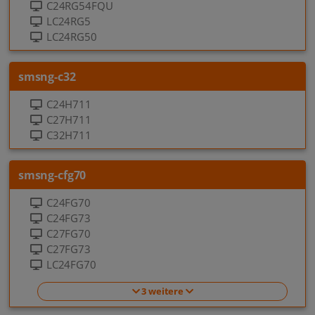
C24RG54FQU
LC24RG5
LC24RG50
smsng-c32
C24H711
C27H711
C32H711
smsng-cfg70
C24FG70
C24FG73
C27FG70
C27FG73
LC24FG70
3 weitere