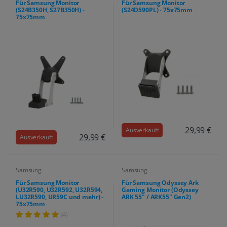
Für Samsung Monitor
Für Samsung Monitor
(S24B350H, S27B350H) -
(S24D590PL) - 75x75mm
75x75mm
29,99 €
Ausverkauft
29,99 €
Ausverkauft
Samsung
Samsung
Für Samsung Monitor
Für Samsung Odyssey Ark
(U32R590, U32R592, U32R594,
Gaming Monitor (Odyssey
LU32R590, UR59C und mehr) -
ARK 55" / ARK55" Gen2)
75x75mm
(4)