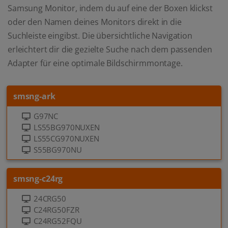
Samsung Monitor, indem du auf eine der Boxen klickst
oder den Namen deines Monitors direkt in die
Suchleiste eingibst. Die übersichtliche Navigation
erleichtert dir die gezielte Suche nach dem passenden
Adapter für eine optimale Bildschirmmontage.
smsng-ark
G97NC
LS55BG970NUXEN
LS55CG970NUXEN
S55BG970NU
smsng-c24rg
24CRG50
C24RG50FZR
C24RG52FQU