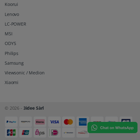
Koorui
Lenovo
LC-POWER
MSI
ODYS
Philips
Samsung
Viewsonic / Medion
Xiaomi
© 2026 -
3idee Sàrl