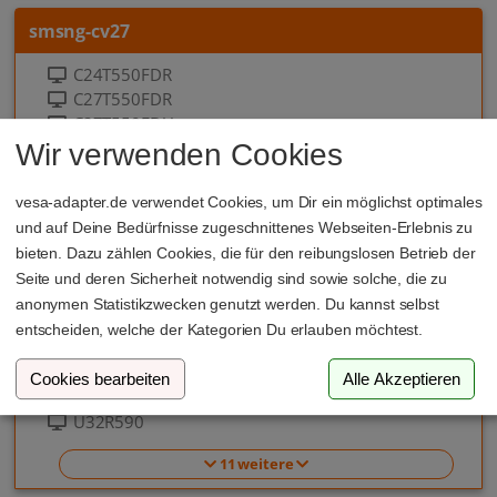
smsng-cv27
C24T550FDR
C27T550FDR
C27T550FDU
C32T550FD
Wir verwenden Cookies
C32T550FDR
vesa-adapter.de verwendet Cookies, um Dir ein möglichst optimales
10 weitere
und auf Deine Bedürfnisse zugeschnittenes Webseiten-Erlebnis zu
bieten. Dazu zählen Cookies, die für den reibungslosen Betrieb der
smsng-cwr32
Seite und deren Sicherheit notwendig sind sowie solche, die zu
anonymen Statistikzwecken genutzt werden. Du kannst selbst
32UR59C
entscheiden, welche der Kategorien Du erlauben möchtest.
LU32R590CWNXZA
LU32R590CWPXEN
Cookies bearbeiten
Alle Akzeptieren
LU32R592CWU
U32R590
11 weitere