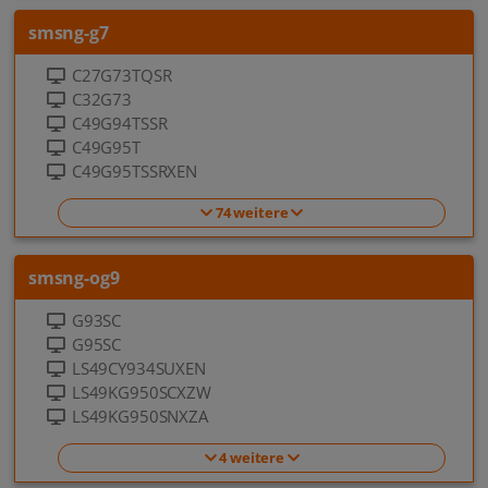
smsng-g7
C27G73TQSR
C32G73
C49G94TSSR
C49G95T
C49G95TSSRXEN
74 weitere
smsng-og9
G93SC
G95SC
LS49CY934SUXEN
LS49KG950SCXZW
LS49KG950SNXZA
4 weitere