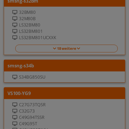
smsng-s32bm
32BM80
32M80B
LS32BM80
LS32BM801
LS32BM801UCXXK
18 weitere
smsng-s34b
S34BG850SU
VS100-YG9
C27G73TQSR
C32G73
C49G94TSSR
C49G95T