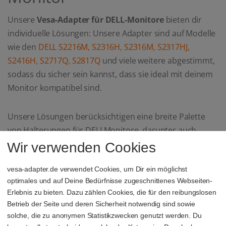
Unsere
Vesa-Adapter für DELL-Monitore
bieten dir
individuelle Lösungen: Unsere Adapter sind auf Modelle
wie den
DELL S2216M, S2316H, S2316M, S2317HJ,
S2416H, S2717Q, S2817Q
und viele weitere abgestimmt,
sodass du sicher sein kannst, dass sie ideal mit deinem
Monitor kompatibel sind.
Unsere Lösungen berücksichtigen eine breite Palette
von Halterungen für DELLMonitore, darunter auch
Modelle wie den
DELL S2421, S2418, S2419, S2721,
Wir verwenden Cookies
S2318, S2218, S2219 und SE2319
. Auch für die
vesa-adapter.de verwendet Cookies, um Dir ein möglichst
besonders dünnen
DELL Ultrathin Monitore wie den
optimales und auf Deine Bedürfnisse zugeschnittenes Webseiten-
S2419HM, S2719DC oder S2719DM
bieten wir speziell
Erlebnis zu bieten. Dazu zählen Cookies, die für den reibungslosen
zugeschnittene Halterungen, die den schlanken und
Betrieb der Seite und deren Sicherheit notwendig sind sowie
modernen Designs dieser Monitore gerecht werden.
solche, die zu anonymen Statistikzwecken genutzt werden. Du