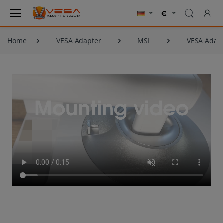
Home
VESA Adapter
MSI
VESA Adap