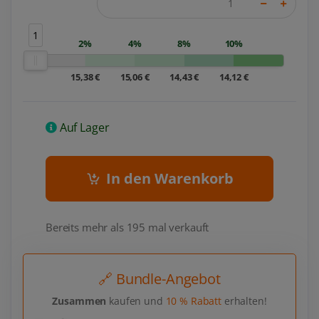
1
2%
4%
8%
10%
15,38 €
15,06 €
14,43 €
14,12 €
Auf Lager
In den Warenkorb
Bereits mehr als 195 mal verkauft
🔗 Bundle-Angebot
Zusammen
kaufen und
10 % Rabatt
erhalten!