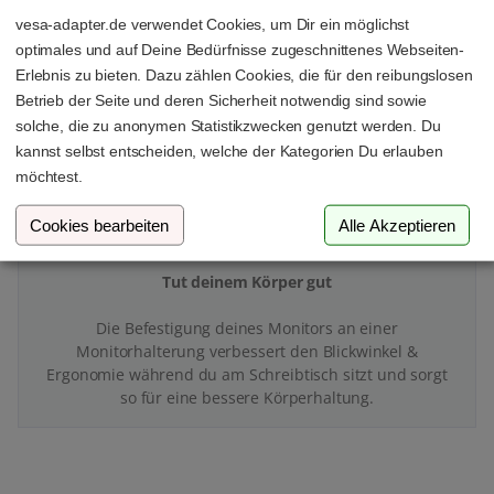
vesa-adapter.de verwendet Cookies, um Dir ein möglichst
Mit deinem VESA-Adapter & deiner Monitorhalterung
optimales und auf Deine Bedürfnisse zugeschnittenes Webseiten-
schaffst du endlich Platz und Ordnung auf deinem
Erlebnis zu bieten. Dazu zählen Cookies, die für den reibungslosen
Schreibtisch.
Betrieb der Seite und deren Sicherheit notwendig sind sowie
solche, die zu anonymen Statistikzwecken genutzt werden. Du
kannst selbst entscheiden, welche der Kategorien Du erlauben
möchtest.
Cookies bearbeiten
Alle Akzeptieren
Tut deinem Körper gut
Die Befestigung deines Monitors an einer
Monitorhalterung verbessert den Blickwinkel &
Ergonomie während du am Schreibtisch sitzt und sorgt
so für eine bessere Körperhaltung.