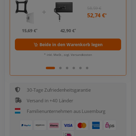
58,59 €
52,74 €
*
*
15,69 €
42,90 €
15,
*
*
Beide in den Warenkorb legen
* inkl. MwSt., zzgl. Versandkosten
30-Tage Zufriedenheitsgarantie
Versand in +40 Länder
Familienunternehmen aus Luxemburg