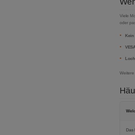
Wen
Viele M
oder pas
•
Kein
•
VESA
•
Loch
Weitere
Häu
Welc
Das 