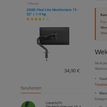
1 Monitor
3IDEE Flexi Lite Monitorarm 17–
32" | 1–9 kg
Kur
(5)
Für 
Wan
Alte
Wel
Nicht je
Wand od
34,90 €
•
Tisc
Tischh
Neuheiten
•
Wand
Kategor
conectoTV
Deckenhalterung 19–43"