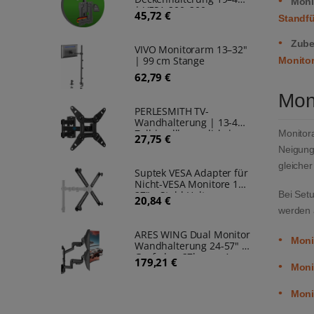
•
Moni
| VESA 200x200
45,72 €
Standf
•
Zube
VIVO Monitorarm 13–32"
| 99 cm Stange
Monito
62,79 €
Mon
PERLESMITH TV-
Wandhalterung | 13-42
Zoll | vollbeweglich |
Monitora
27,75 €
schwenkbar & drehbar |
Neigung
bis 20 kg
gleicher
Suptek VESA Adapter für
Nicht-VESA Monitore 13-
27" – Stahl-Halterung
Bei Setu
20,84 €
(Die smarte Lösung für
werden a
Monitore ohne VESA-
Löcher: Sicherer Halt für
ARES WING Dual Monitor
jedes Setup.)
•
Moni
Wandhalterung 24-57" –
Gasfeder, 27kg pro Arm,
179,21 €
•
VESA 75/100 (Premium
Moni
Wand-Monitorarm für
zwei Ultrawide & Curved
•
Moni
Screens: Maximale
Stabilität für dein High-