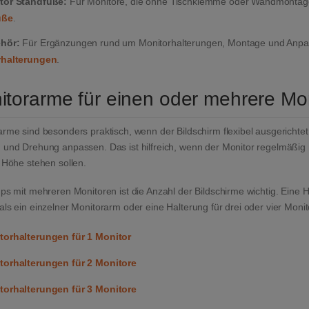
tor Standfüße:
Für Monitore, die ohne Tischklemme oder Wandmontage 
üße
.
hör:
Für Ergänzungen rund um Monitorhalterungen, Montage und Anpa
rhalterungen
.
itorarme für einen oder mehrere Mo
rme sind besonders praktisch, wenn der Bildschirm flexibel ausgerichtet
 und Drehung anpassen. Das ist hilfreich, wenn der Monitor regelmäßig n
 Höhe stehen sollen.
ps mit mehreren Monitoren ist die Anzahl der Bildschirme wichtig. Eine
ls ein einzelner Monitorarm oder eine Halterung für drei oder vier Monit
torhalterungen für 1 Monitor
torhalterungen für 2 Monitore
torhalterungen für 3 Monitore