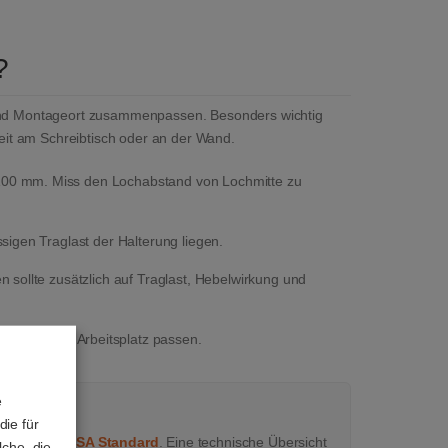
?
g und Montageort zusammenpassen. Besonders wichtig
it am Schreibtisch oder an der Wand.
00 mm. Miss den Lochabstand von Lochmitte zu
igen Traglast der Halterung liegen.
 sollte zusätzlich auf Traglast, Hebelwirkung und
üssen zum Arbeitsplatz passen.
e
die für
FAQ zum VESA Standard
. Eine technische Übersicht
lche, die