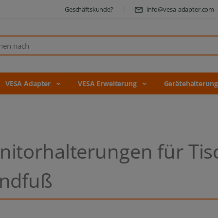
Geschäftskunde?
info@vesa-adapter.com
VESA Adapter
VESA Erweiterung
Gerätehalterun
itorhalterungen für Ti
andfuß