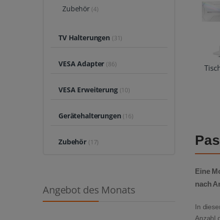
Zubehör
(4)
TV Halterungen
(31)
VESA Adapter
(86)
Tisc
VESA Erweiterung
(10)
Gerätehalterungen
(16)
Pas
Zubehör
(17)
Eine
Mo
nach A
Angebot des Monats
In diese
Anzahl 