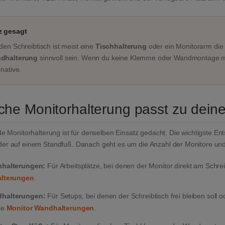
z gesagt
den Schreibtisch ist meist eine
Tischhalterung
oder ein Monitorarm die 
dhalterung
sinnvoll sein. Wenn du keine Klemme oder Wandmontage mö
rnative.
che Monitorhalterung passt zu dei
de Monitorhalterung ist für denselben Einsatz gedacht. Die wichtigste En
er auf einem Standfuß. Danach geht es um die Anzahl der Monitore und 
hhalterungen:
Für Arbeitsplätze, bei denen der Monitor direkt am Schrei
alterungen
.
halterungen:
Für Setups, bei denen der Schreibtisch frei bleiben soll o
ie
Monitor Wandhalterungen
.